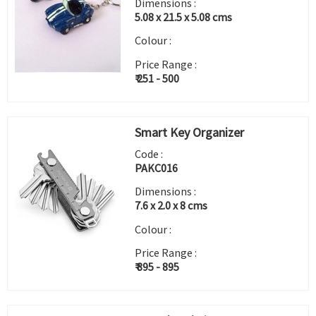
Dimensions :
5.08 x 21.5 x 5.08 cms
Colour :
Price Range :
₹ 251 - 500
Smart Key Organizer
Code :
PAKC016
Dimensions :
7.6 x 2.0 x 8 cms
Colour :
Price Range :
₹ 895 - 895