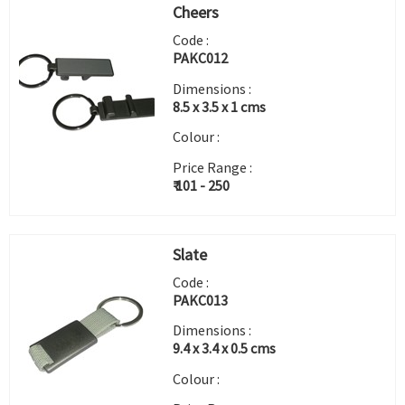
Cheers
Code :
PAKC012
Dimensions :
8.5 x 3.5 x 1 cms
Colour :
Price Range :
₹ 101 - 250
Slate
Code :
PAKC013
Dimensions :
9.4 x 3.4 x 0.5 cms
Colour :