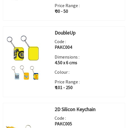
Price Range :
₹ 00 - 50
DoubleUp
Code :
PAKC004
Dimensions :
4.50 x 6 cms
Colour :
Price Range :
₹ 101 - 250
2D Silicon Keychain
Code :
PAKC005