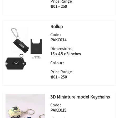
Price Range :
₹ 101 - 250
Rollup
Code :
PAKC014
Dimensions :
16 x 4.5 x 3 inches
Colour :
Price Range :
₹ 101 - 250
3D Miniature model Keychains
Code :
PAKC015