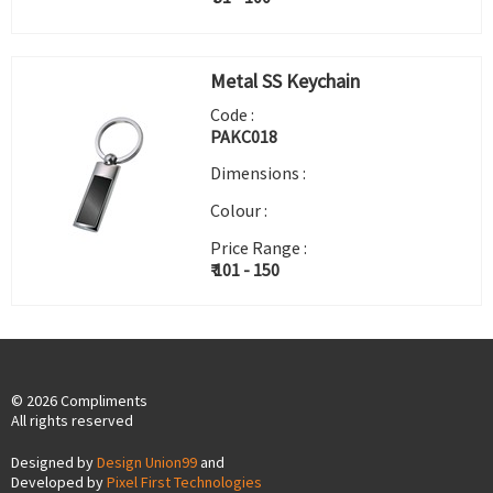
Metal SS Keychain
Code :
PAKC018
Dimensions :
Colour :
Price Range :
₹ 101 - 150
© 2026 Compliments
All rights reserved
Designed by
Design Union99
and
Developed by
Pixel First Technologies