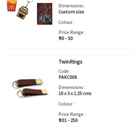
Dimensions :
Custom size
Colour :
Price Range :
₹ 00 - 50
TwinRings
Code :
PAKC006
Dimensions :
10 x 3 x 1.25 cms
Colour :
Price Range :
₹ 101 - 250